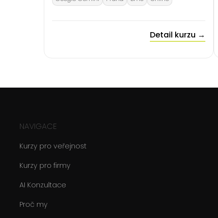
Detail kurzu →
NAVIGACE
Kurzy pro veřejnost
Kurzy pro firmy
AI Konzultace
Proč my