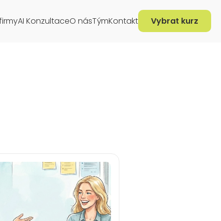
firmy
AI Konzultace
O nás
Tým
Kontakt
Vybrat kurz