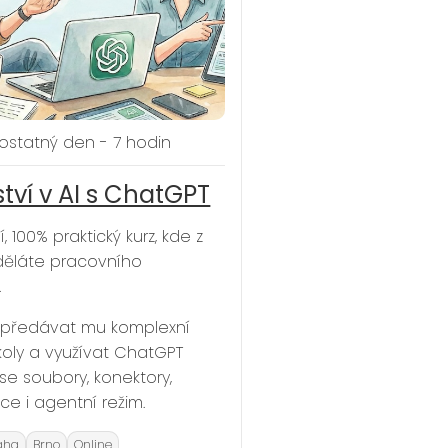
statný den - 7 hodin
ství v AI s ChatGPT
 100% praktický kurz, kde z
ěláte pracovního
.
 předávat mu komplexní
koly a využívat ChatGPT
 se soubory, konektory,
e i agentní režim.
aha
Brno
Online