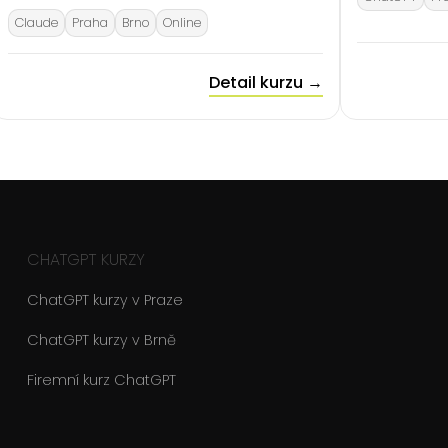
Claude
Praha
Brno
Online
Detail kurzu →
CHATGPT KURZY
ChatGPT kurzy v Praze
ChatGPT kurzy v Brně
Firemní kurz ChatGPT