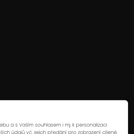
 webu a s Vaším souhlasem i mj. k personalizaci
ších údajů vč. jejich předání pro zobrazení cílené