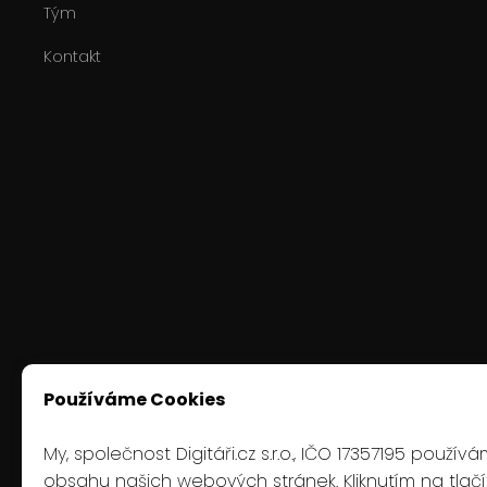
Tým
Kontakt
Používáme Cookies
My, společnost Digitáři.cz s.r.o., IČO 17357195 použ
obsahu našich webových stránek. Kliknutím na tlačít