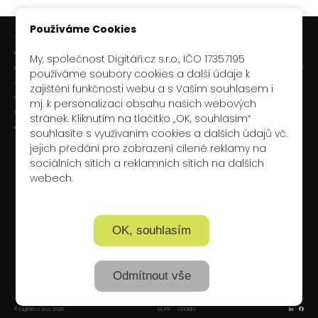
Používáme Cookies
NAVIGACE
CHATGPT KURZY
O SPOLEČNOSTI
Digitáři.cz s.r.o.
Kurzy pro veřejnost
ChatGPT kurzy v Praze
My, společnost Digitáři.cz s.r.o., IČO 17357195
Boudníkova 2538/13, Libeň, 180 00, Praha 8
Kurzy pro firmy
ChatGPT kurzy v Brně
používáme soubory cookies a další údaje k
IČ: 17357195
AI Konzultace
Firemní kurz ChatGPT
zajištění funkčnosti webu a s Vaším souhlasem i
DIČ: CZ17357195
Proč my
mj. k personalizaci obsahu našich webových
GOOGLE GEMINI KURZY
Tým
stránek. Kliknutím na tlačítko „OK, souhlasím“
Kontakt
Google Gemini kurzy v Praze
souhlasíte s využívaním cookies a dalších údajů vč.
Google Gemini kurzy v Brně
jejich předání pro zobrazení cílené reklamy na
Google Gemini kurzy Online
sociálních sítích a reklamních sítích na dalších
Firemní kurz Google Gemini
webech.
CLAUDE KURZY
Claude kurzy v Praze
OK, souhlasím
Claude kurzy v Brně
Claude kurzy Online
Firemní kurz Claude
Odmítnout vše
© Digitáři.cz s.r.o., 2026
GDPR
COOKIES